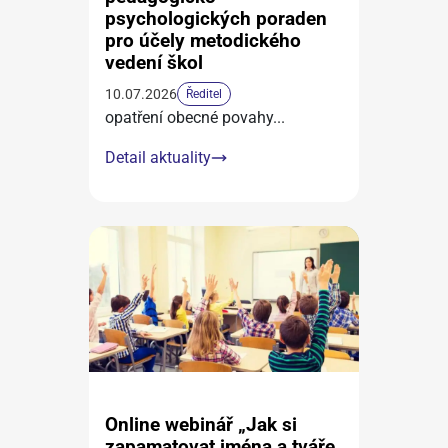
psychologických poraden
pro účely metodického
vedení škol
10.07.2026
Ředitel
opatření obecné povahy
...
Detail aktuality
Online webinář „Jak si
zapamatovat jména a tváře