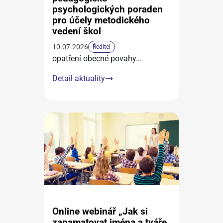
psychologických poraden
pro účely metodického
vedení škol
10.07.2026
Ředitel
opatření obecné povahy
...
Detail aktuality
Online webinář „Jak si
zapamatovat jména a tváře