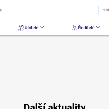
e
Učitelé
Ředitelé
Další aktuality