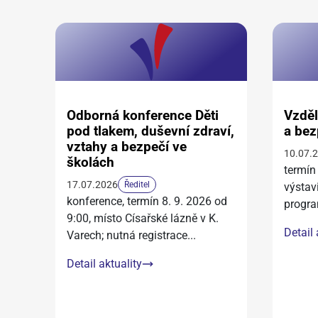
Odborná konference Děti
Vzděl
pod tlakem, duševní zdraví,
a bez
vztahy a bezpečí ve
10.07.
školách
termín
17.07.2026
Ředitel
výstav
konference, termín 8. 9. 2026 od
progra
9:00, místo Císařské lázně v K.
Detail 
Varech; nutná registrace
...
Detail aktuality