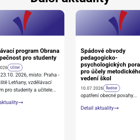
ávací program Obrana
Spádové obvody
pečnost pro studenty
pedagogicko-
psychologických por
2026
Učitel
pro účely metodickéh
 23.10. 2026, místo: Praha -
vedení škol
iště Letňany, vzdělávací
10.07.2026
Ředitel
m pro studenty a učitele
...
opatření obecné povahy
...
aktuality
Detail aktuality