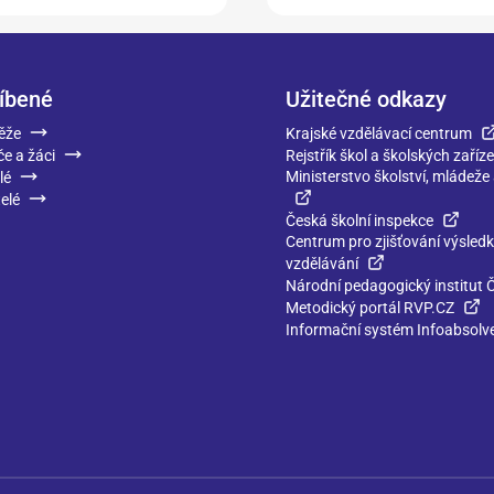
íbené
Užitečné odkazy
ěže
Krajské vzdělávací centrum
če a žáci
Rejstřík škol a školských zaříze
Ministerstvo školství, mládeže
lé
elé
Česká školní inspekce
Centrum pro zjišťování výsled
vzdělávání
Národní pedagogický institut 
Metodický portál RVP.CZ
Informační systém Infoabsolv