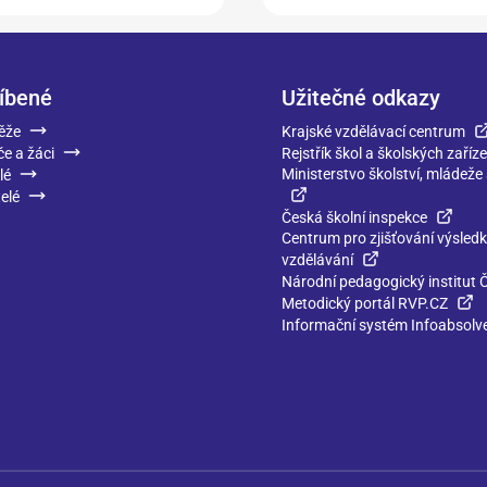
íbené
Užitečné odkazy
ěže
Krajské vzdělávací centrum
če a žáci
Rejstřík škol a školských zaříze
Ministerstvo školství, mládeže
lé
elé
Česká školní inspekce
Centrum pro zjišťování výsled
vzdělávání
Národní pedagogický institut 
Metodický portál RVP.CZ
Informační systém Infoabsolv