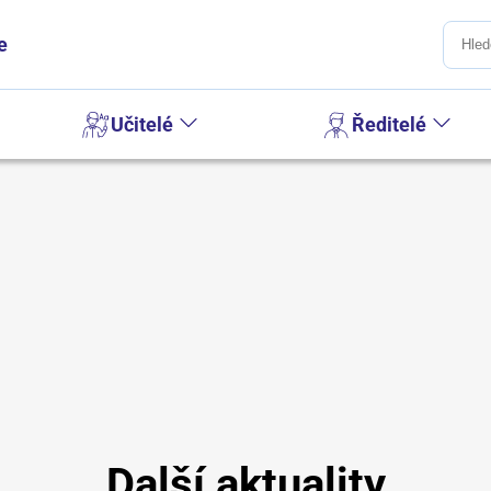
e
Učitelé
Ředitelé
Další aktuality