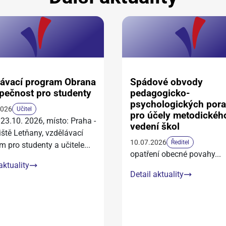
ávací program Obrana
Spádové obvody
pečnost pro studenty
pedagogicko-
psychologických por
2026
Učitel
pro účely metodickéh
 23.10. 2026, místo: Praha -
vedení škol
iště Letňany, vzdělávací
10.07.2026
Ředitel
m pro studenty a učitele
...
opatření obecné povahy
...
aktuality
Detail aktuality