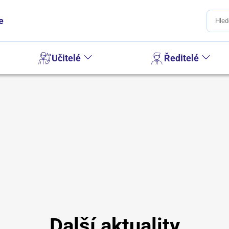
e
Učitelé
Ředitelé
Další aktuality