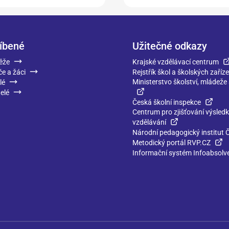
íbené
Užitečné odkazy
ěže
Krajské vzdělávací centrum
če a žáci
Rejstřík škol a školských zaříze
Ministerstvo školství, mládeže
lé
elé
Česká školní inspekce
Centrum pro zjišťování výsled
vzdělávání
Národní pedagogický institut 
Metodický portál RVP.CZ
Informační systém Infoabsolv