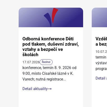
Odborná konference Děti
Vzděl
pod tlakem, duševní zdraví,
a bez
vztahy a bezpečí ve
10.07.
školách
termín
17.07.2026
Ředitel
výstav
konference, termín 8. 9. 2026 od
progra
9:00, místo Císařské lázně v K.
Detail 
Varech; nutná registrace
...
Detail aktuality