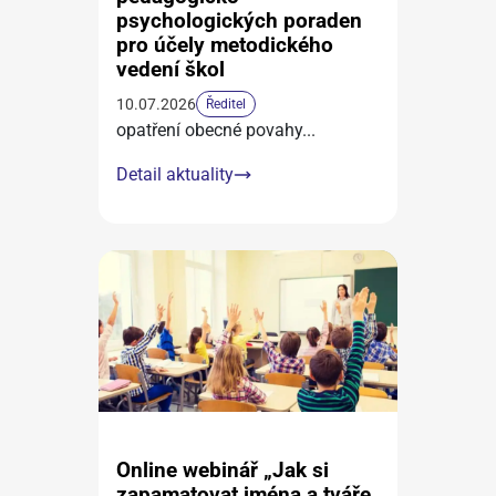
psychologických poraden
pro účely metodického
vedení škol
10.07.2026
Ředitel
opatření obecné povahy
...
Detail aktuality
Online webinář „Jak si
zapamatovat jména a tváře