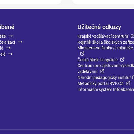
íbené
Užitečné odkazy
ěže
Krajské vzdělávací centrum
če a žáci
Rejstřík škol a školských zaříze
Ministerstvo školství, mládeže
lé
elé
Česká školní inspekce
Centrum pro zjišťování výsled
vzdělávání
Národní pedagogický institut 
Metodický portál RVP.CZ
Informační systém Infoabsolv