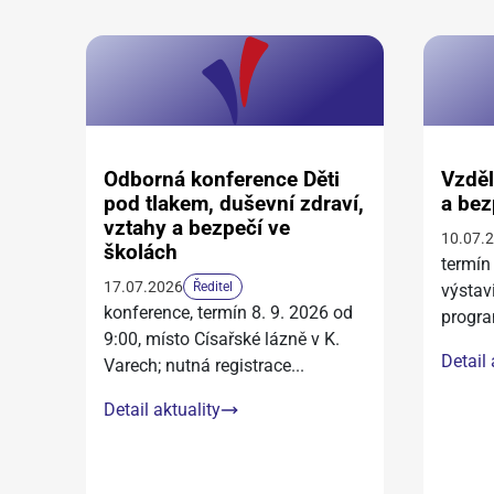
Odborná konference Děti
Vzděl
pod tlakem, duševní zdraví,
a bez
vztahy a bezpečí ve
10.07.
školách
termín
17.07.2026
Ředitel
výstav
konference, termín 8. 9. 2026 od
progra
9:00, místo Císařské lázně v K.
Detail 
Varech; nutná registrace
...
Detail aktuality