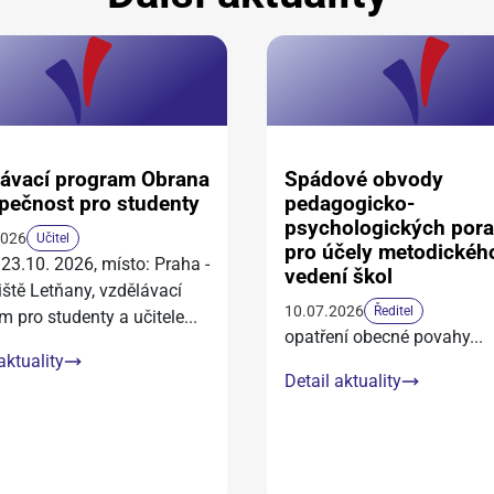
ávací program Obrana
Spádové obvody
pečnost pro studenty
pedagogicko-
psychologických por
2026
Učitel
pro účely metodickéh
 23.10. 2026, místo: Praha -
vedení škol
iště Letňany, vzdělávací
10.07.2026
Ředitel
m pro studenty a učitele
...
opatření obecné povahy
...
aktuality
Detail aktuality