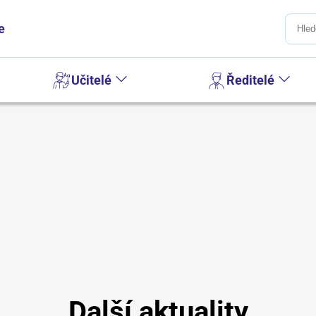
e
Učitelé
Ředitelé
Další aktuality