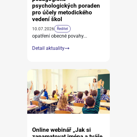
psychologických poraden
pro účely metodického
vedení škol
10.07.2026
Ředitel
opatření obecné povahy
...
Detail aktuality
Online webinář „Jak si
zapamatovat jména a tváře