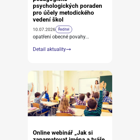
psychologických poraden
pro účely metodického
vedení škol
10.07.2026
Ředitel
opatření obecné povahy
...
Detail aktuality
Online webinář „Jak si
zapamatovat jména a tváře