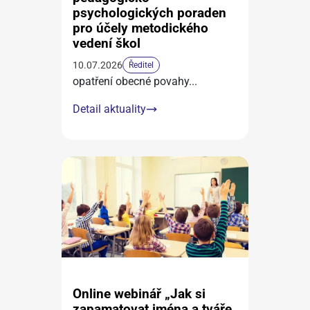
psychologických poraden
pro účely metodického
vedení škol
10.07.2026
Ředitel
opatření obecné povahy
...
Detail aktuality
Online webinář „Jak si
zapamatovat jména a tváře