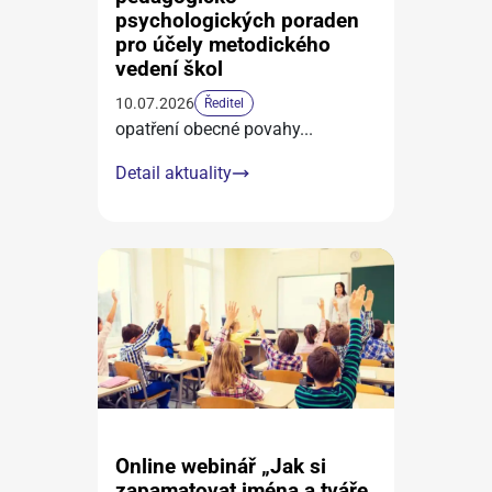
psychologických poraden
pro účely metodického
vedení škol
10.07.2026
Ředitel
opatření obecné povahy
...
Detail aktuality
Online webinář „Jak si
zapamatovat jména a tváře