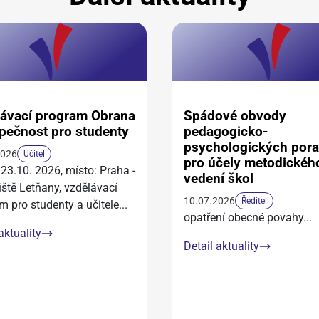
ávací program Obrana
Spádové obvody
pečnost pro studenty
pedagogicko-
psychologických por
2026
Učitel
pro účely metodickéh
 23.10. 2026, místo: Praha -
vedení škol
iště Letňany, vzdělávací
10.07.2026
Ředitel
m pro studenty a učitele
...
opatření obecné povahy
...
aktuality
Detail aktuality