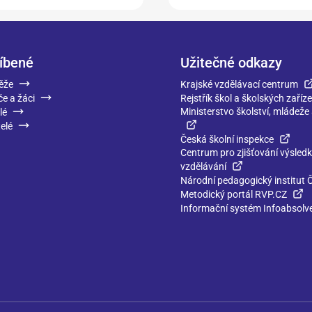
íbené
Užitečné odkazy
ěže
Krajské vzdělávací centrum
če a žáci
Rejstřík škol a školských zaříze
Ministerstvo školství, mládeže
lé
elé
Česká školní inspekce
Centrum pro zjišťování výsled
vzdělávání
Národní pedagogický institut 
Metodický portál RVP.CZ
Informační systém Infoabsolv