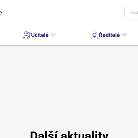
e
Učitelé
Ředitelé
Další aktuality