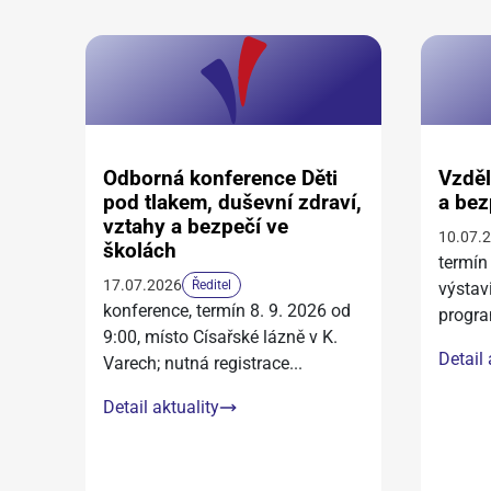
Odborná konference Děti
Vzděl
pod tlakem, duševní zdraví,
a bez
vztahy a bezpečí ve
10.07.
školách
termín
17.07.2026
Ředitel
výstav
konference, termín 8. 9. 2026 od
progra
9:00, místo Císařské lázně v K.
Detail 
Varech; nutná registrace
...
Detail aktuality