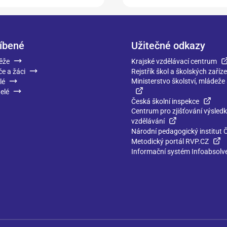
íbené
Užitečné odkazy
ěže
Krajské vzdělávací centrum
če a žáci
Rejstřík škol a školských zaříze
Ministerstvo školství, mládeže
lé
elé
Česká školní inspekce
Centrum pro zjišťování výsled
vzdělávání
Národní pedagogický institut 
Metodický portál RVP.CZ
Informační systém Infoabsolv