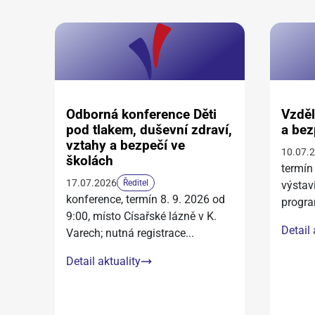
Odborná konference Děti
Vzděl
pod tlakem, duševní zdraví,
a bez
vztahy a bezpečí ve
10.07.
školách
termín
17.07.2026
Ředitel
výstav
konference, termín 8. 9. 2026 od
progra
9:00, místo Císařské lázně v K.
Detail 
Varech; nutná registrace
...
Detail aktuality