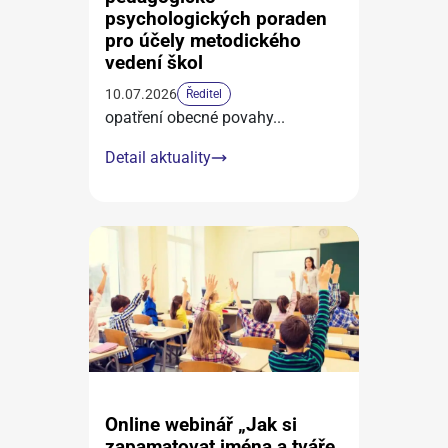
psychologických poraden
pro účely metodického
vedení škol
10.07.2026
Ředitel
opatření obecné povahy
...
Detail aktuality
Online webinář „Jak si
zapamatovat jména a tváře