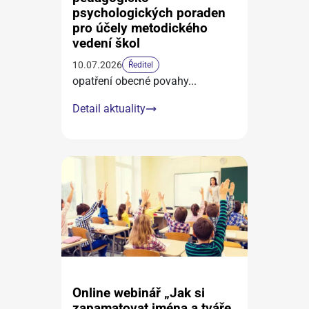
psychologických poraden
pro účely metodického
vedení škol
10.07.2026
Ředitel
opatření obecné povahy
...
Detail aktuality
Online webinář „Jak si
zapamatovat jména a tváře