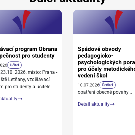
ávací program Obrana
Spádové obvody
pečnost pro studenty
pedagogicko-
psychologických por
2026
Učitel
pro účely metodickéh
 23.10. 2026, místo: Praha -
vedení škol
iště Letňany, vzdělávací
10.07.2026
Ředitel
m pro studenty a učitele
...
opatření obecné povahy
...
aktuality
Detail aktuality