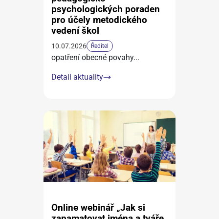
psychologických poraden
pro účely metodického
vedení škol
10.07.2026
Ředitel
opatření obecné povahy
...
Detail aktuality
Online webinář „Jak si
zapamatovat jména a tváře