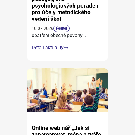
psychologických poraden
pro účely metodického
vedení škol
10.07.2026
Ředitel
opatření obecné povahy
...
Detail aktuality
Online webinář „Jak si
zapamatovat jména a tváře