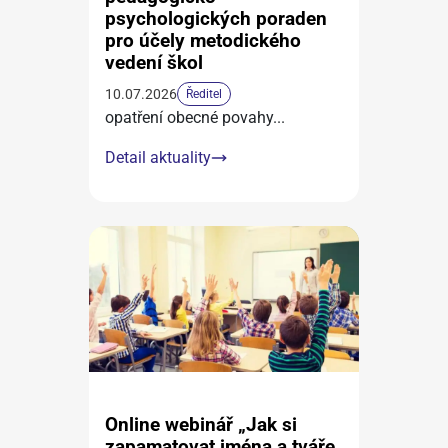
psychologických poraden
pro účely metodického
vedení škol
10.07.2026
Ředitel
opatření obecné povahy
...
Detail aktuality
Online webinář „Jak si
zapamatovat jména a tváře