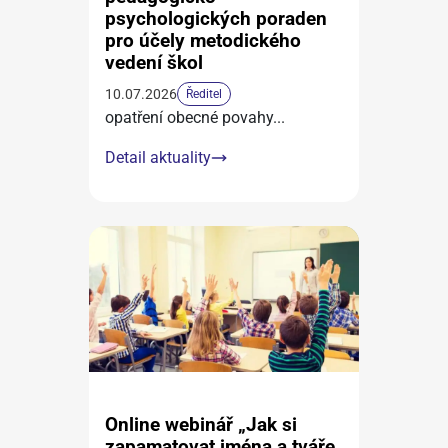
psychologických poraden
pro účely metodického
vedení škol
10.07.2026
Ředitel
opatření obecné povahy
...
Detail aktuality
Online webinář „Jak si
zapamatovat jména a tváře