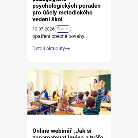
psychologických poraden
pro účely metodického
vedení škol
10.07.2026
Ředitel
opatření obecné povahy
...
Detail aktuality
Online webinář „Jak si
zapamatovat jména a tváře