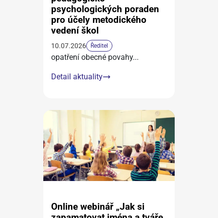
psychologických poraden
pro účely metodického
vedení škol
10.07.2026
Ředitel
opatření obecné povahy
...
Detail aktuality
Online webinář „Jak si
zapamatovat jména a tváře