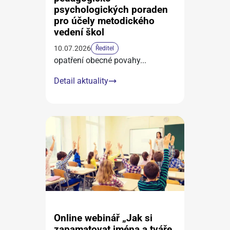
psychologických poraden
pro účely metodického
vedení škol
10.07.2026
Ředitel
opatření obecné povahy
...
Detail aktuality
Online webinář „Jak si
zapamatovat jména a tváře