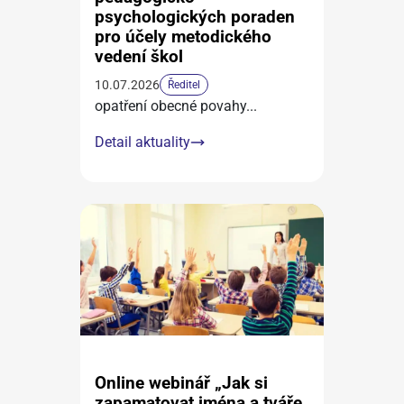
psychologických poraden
pro účely metodického
vedení škol
10.07.2026
Ředitel
opatření obecné povahy
...
Detail aktuality
Online webinář „Jak si
zapamatovat jména a tváře