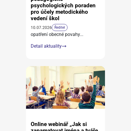
psychologických poraden
pro účely metodického
vedení škol
10.07.2026
Ředitel
opatření obecné povahy
...
Detail aktuality
Online webinář „Jak si
zapamatovat jména a tváře