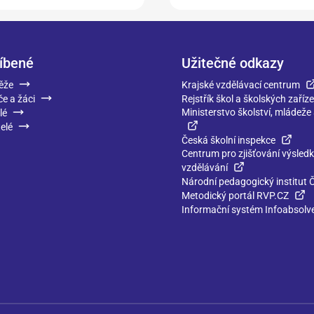
íbené
Užitečné odkazy
ěže
Krajské vzdělávací centrum
če a žáci
Rejstřík škol a školských zaříze
Ministerstvo školství, mládeže
lé
elé
Česká školní inspekce
Centrum pro zjišťování výsled
vzdělávání
Národní pedagogický institut 
Metodický portál RVP.CZ
Informační systém Infoabsolv