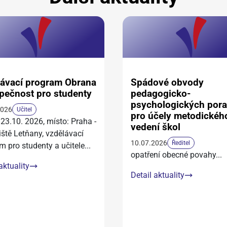
ávací program Obrana
Spádové obvody
pečnost pro studenty
pedagogicko-
psychologických por
2026
Učitel
pro účely metodickéh
 23.10. 2026, místo: Praha -
vedení škol
iště Letňany, vzdělávací
10.07.2026
Ředitel
m pro studenty a učitele
...
opatření obecné povahy
...
aktuality
Detail aktuality