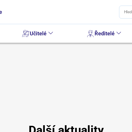
e
Učitelé
Ředitelé
Další aktuality