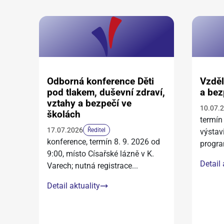
Odborná konference Děti
Vzděl
pod tlakem, duševní zdraví,
a bez
vztahy a bezpečí ve
10.07.
školách
termín
17.07.2026
Ředitel
výstav
konference, termín 8. 9. 2026 od
progra
9:00, místo Císařské lázně v K.
Detail 
Varech; nutná registrace
...
Detail aktuality