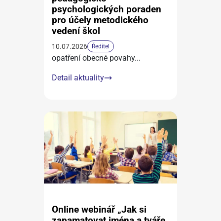
psychologických poraden
pro účely metodického
vedení škol
10.07.2026
Ředitel
opatření obecné povahy
...
Detail aktuality
Online webinář „Jak si
zapamatovat jména a tváře