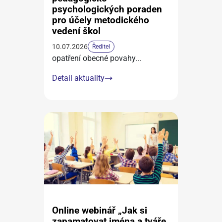
psychologických poraden
pro účely metodického
vedení škol
10.07.2026
Ředitel
opatření obecné povahy
...
Detail aktuality
Online webinář „Jak si
zapamatovat jména a tváře