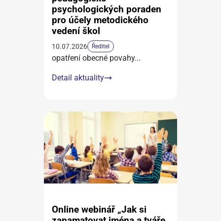
psychologických poraden
pro účely metodického
vedení škol
10.07.2026
Ředitel
opatření obecné povahy
...
Detail aktuality
Online webinář „Jak si
zapamatovat jména a tváře