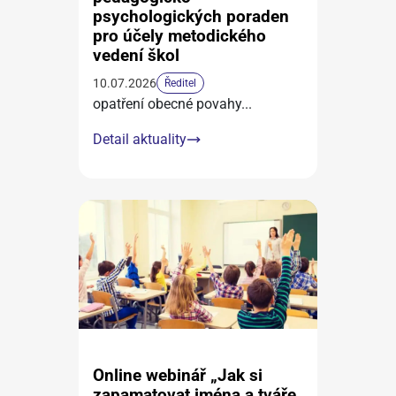
psychologických poraden
pro účely metodického
vedení škol
10.07.2026
Ředitel
opatření obecné povahy
...
Detail aktuality
Online webinář „Jak si
zapamatovat jména a tváře