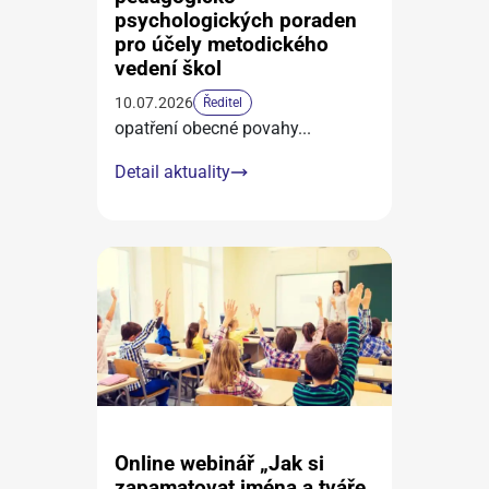
psychologických poraden
pro účely metodického
vedení škol
10.07.2026
Ředitel
opatření obecné povahy
...
Detail aktuality
Online webinář „Jak si
zapamatovat jména a tváře