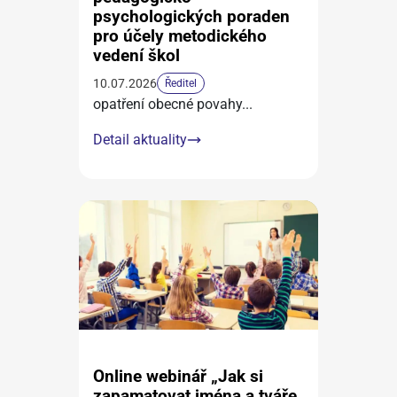
psychologických poraden
pro účely metodického
vedení škol
10.07.2026
Ředitel
opatření obecné povahy
...
Detail aktuality
Online webinář „Jak si
zapamatovat jména a tváře