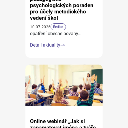
psychologických poraden
pro účely metodického
vedení škol
10.07.2026
Ředitel
opatření obecné povahy
...
Detail aktuality
Online webinář „Jak si
zapamatovat jména a tváře