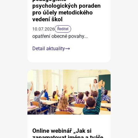
psychologických poraden
pro účely metodického
vedení škol
10.07.2026
Ředitel
opatření obecné povahy
...
Detail aktuality
Online webinář „Jak si
zapamatovat jména a tváře