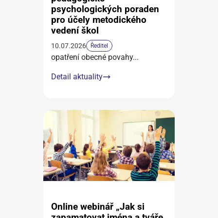
psychologických poraden
pro účely metodického
vedení škol
10.07.2026
Ředitel
opatření obecné povahy
...
Detail aktuality
Online webinář „Jak si
zapamatovat jména a tváře