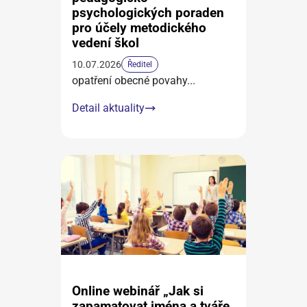
psychologických poraden
pro účely metodického
vedení škol
10.07.2026
Ředitel
opatření obecné povahy
...
Detail aktuality
Online webinář „Jak si
zapamatovat jména a tváře