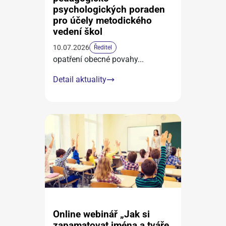
psychologických poraden
pro účely metodického
vedení škol
10.07.2026
Ředitel
opatření obecné povahy
...
Detail aktuality
Online webinář „Jak si
zapamatovat jména a tváře