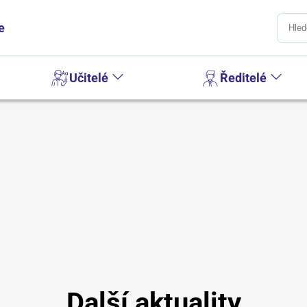
e
Učitelé
Ředitelé
Další aktuality