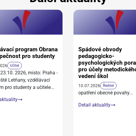
ávací program Obrana
Spádové obvody
pečnost pro studenty
pedagogicko-
psychologických por
2026
Učitel
pro účely metodickéh
 23.10. 2026, místo: Praha -
vedení škol
iště Letňany, vzdělávací
10.07.2026
Ředitel
m pro studenty a učitele
...
opatření obecné povahy
...
aktuality
Detail aktuality