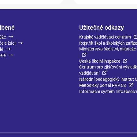
íbené
Užitečné odkazy
ěže
Krajské vzdělávací centrum
če a žáci
Rejstřík škol a školských zaříze
Ministerstvo školství, mládeže
lé
elé
Česká školní inspekce
Centrum pro zjišťování výsled
vzdělávání
Národní pedagogický institut 
Metodický portál RVP.CZ
Informační systém Infoabsolv