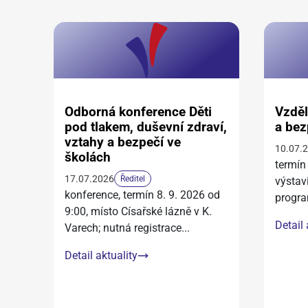
Odborná konference Děti
Vzděl
pod tlakem, duševní zdraví,
a bez
vztahy a bezpečí ve
10.07.
školách
termín
17.07.2026
Ředitel
výstav
konference, termín 8. 9. 2026 od
progra
9:00, místo Císařské lázně v K.
Detail 
Varech; nutná registrace
...
Detail aktuality