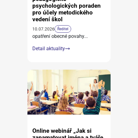
psychologických poraden
pro účely metodického
vedení škol
10.07.2026
Ředitel
opatření obecné povahy
...
Detail aktuality
Online webinář „Jak si
zapamatovat jména a tváře