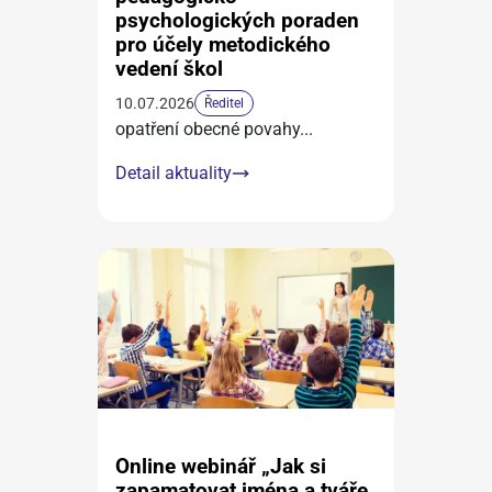
psychologických poraden
pro účely metodického
vedení škol
10.07.2026
Ředitel
opatření obecné povahy
...
Detail aktuality
Online webinář „Jak si
zapamatovat jména a tváře