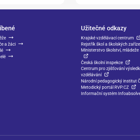
íbené
Užitečné odkazy
ěže
Krajské vzdělávací centrum
če a žáci
Rejstřík škol a školských zaříze
Ministerstvo školství, mládeže
lé
elé
Česká školní inspekce
Centrum pro zjišťování výsled
vzdělávání
Národní pedagogický institut 
Metodický portál RVP.CZ
Informační systém Infoabsolv