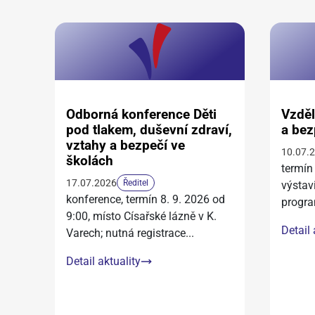
Odborná konference Děti
Vzděl
pod tlakem, duševní zdraví,
a bez
vztahy a bezpečí ve
10.07.
školách
termín
17.07.2026
Ředitel
výstav
konference, termín 8. 9. 2026 od
progra
9:00, místo Císařské lázně v K.
Detail 
Varech; nutná registrace
...
Detail aktuality