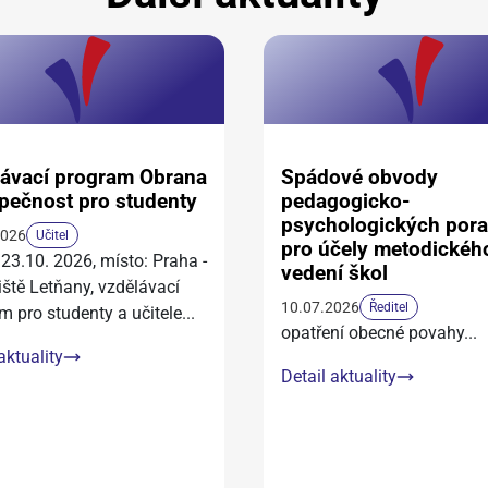
ávací program Obrana
Spádové obvody
pečnost pro studenty
pedagogicko-
psychologických por
2026
Učitel
pro účely metodickéh
 23.10. 2026, místo: Praha -
vedení škol
iště Letňany, vzdělávací
10.07.2026
Ředitel
m pro studenty a učitele
...
opatření obecné povahy
...
aktuality
Detail aktuality