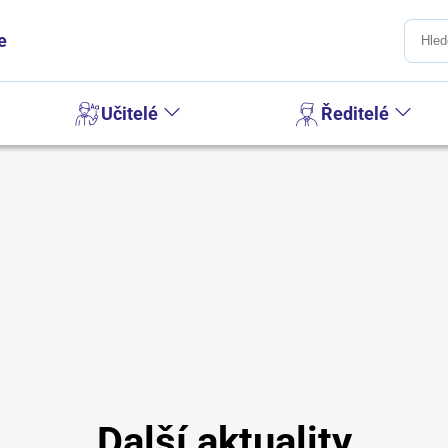
e
Učitelé
Ředitelé
Další aktuality