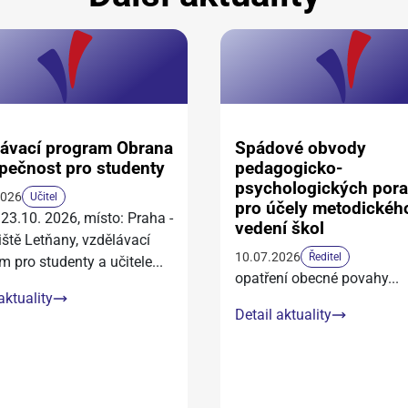
ávací program Obrana
Spádové obvody
pečnost pro studenty
pedagogicko-
psychologických por
2026
Učitel
pro účely metodickéh
 23.10. 2026, místo: Praha -
vedení škol
iště Letňany, vzdělávací
10.07.2026
Ředitel
m pro studenty a učitele
...
opatření obecné povahy
...
aktuality
Detail aktuality