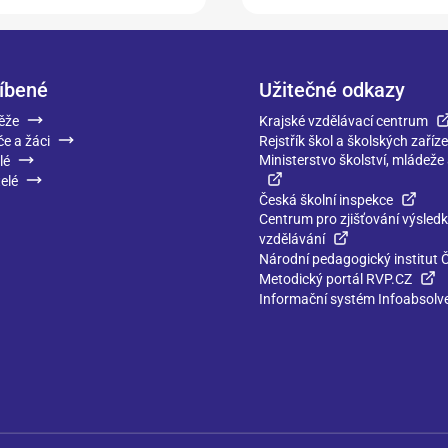
íbené
Užitečné odkazy
ěže
Krajské vzdělávací centrum
če a žáci
Rejstřík škol a školských zaříze
Ministerstvo školství, mládeže
lé
elé
Česká školní inspekce
Centrum pro zjišťování výsled
vzdělávání
Národní pedagogický institut 
Metodický portál RVP.CZ
Informační systém Infoabsolv