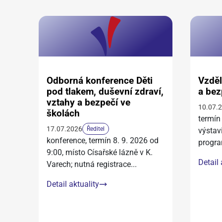
Odborná konference Děti
Vzděl
pod tlakem, duševní zdraví,
a bez
vztahy a bezpečí ve
10.07.
školách
termín
17.07.2026
Ředitel
výstav
konference, termín 8. 9. 2026 od
progra
9:00, místo Císařské lázně v K.
Detail 
Varech; nutná registrace
...
Detail aktuality