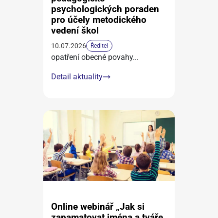
psychologických poraden
pro účely metodického
vedení škol
10.07.2026
Ředitel
opatření obecné povahy
...
Detail aktuality
Online webinář „Jak si
zapamatovat jména a tváře