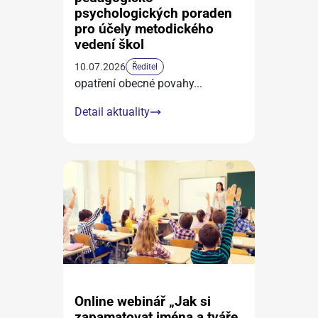
psychologických poraden
pro účely metodického
vedení škol
10.07.2026
Ředitel
opatření obecné povahy
...
Detail aktuality
Online webinář „Jak si
zapamatovat jména a tváře