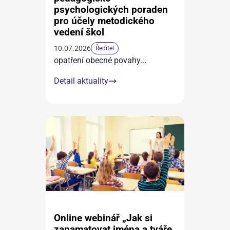
psychologických poraden
pro účely metodického
vedení škol
10.07.2026
Ředitel
opatření obecné povahy
...
Detail aktuality
Online webinář „Jak si
zapamatovat jména a tváře