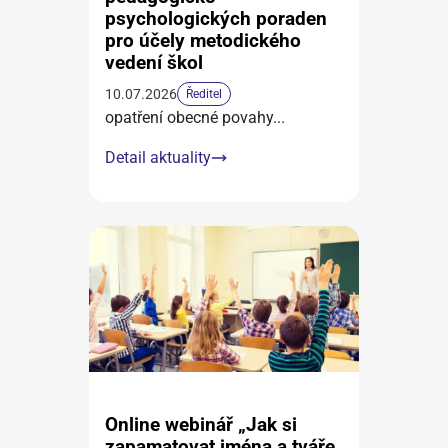
psychologických poraden
pro účely metodického
vedení škol
10.07.2026
Ředitel
opatření obecné povahy
...
Detail aktuality
Online webinář „Jak si
zapamatovat jména a tváře