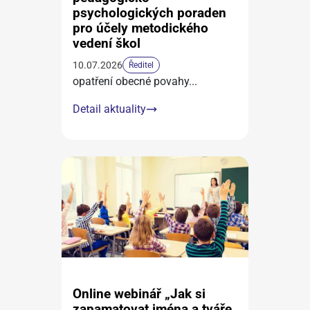
psychologických poraden
pro účely metodického
vedení škol
10.07.2026
Ředitel
opatření obecné povahy
...
Detail aktuality
Online webinář „Jak si
zapamatovat jména a tváře