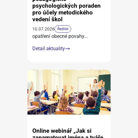
psychologických poraden
pro účely metodického
vedení škol
10.07.2026
Ředitel
opatření obecné povahy
...
Detail aktuality
Online webinář „Jak si
zapamatovat jména a tváře