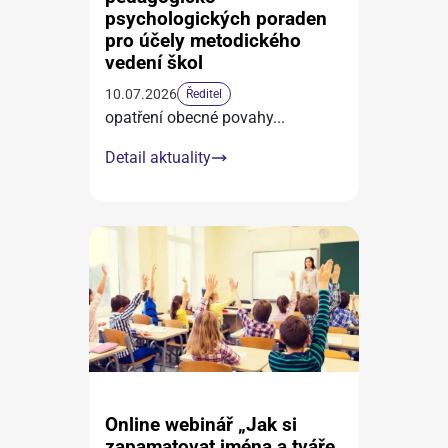
psychologických poraden
pro účely metodického
vedení škol
10.07.2026
Ředitel
opatření obecné povahy
...
Detail aktuality
Online webinář „Jak si
zapamatovat jména a tváře