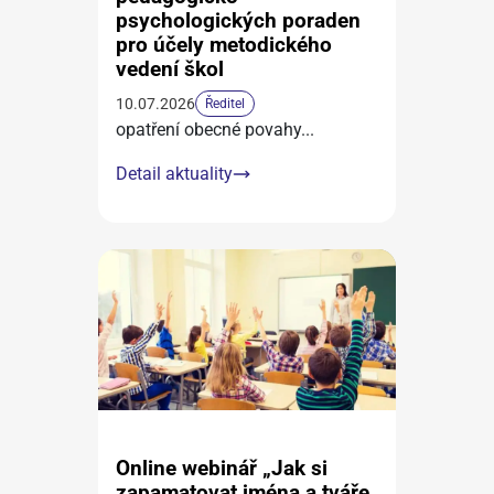
psychologických poraden
pro účely metodického
vedení škol
10.07.2026
Ředitel
opatření obecné povahy
...
Detail aktuality
Online webinář „Jak si
zapamatovat jména a tváře